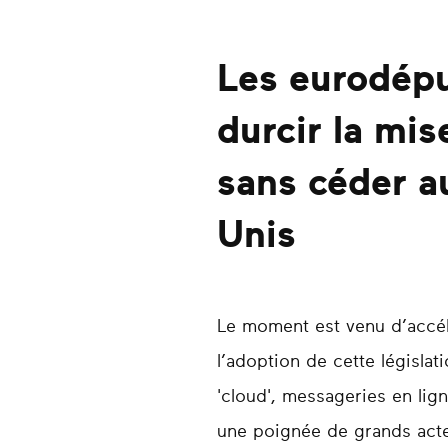
Les eurodépu
durcir la mi
sans céder a
Unis
Le moment est venu d’accél
l’adoption de cette législa
'cloud', messageries en lig
une poignée de grands acteu