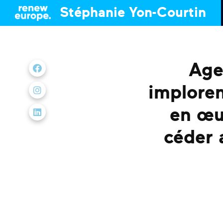
Stéphanie Yon-Courtin
Age
Nous retrouver sur Facebook
imploren
Nous retrouver sur Instagram
en œu
Nous retrouver sur LinkedIn
céder 