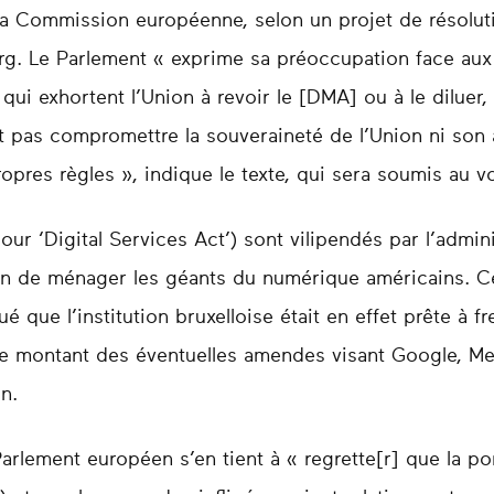
la Commission européenne, selon un projet de résoluti
urg. Le Parlement « exprime sa préoccupation face aux
qui exhortent l’Union à revoir le [DMA] ou à le diluer,
it pas compromettre la souveraineté de l’Union ni s
ropres règles », indique le texte, qui sera soumis au v
pour ‘Digital Services Act’) sont vilipendés par l’adm
n de ménager les géants du numérique américains. Ce
é que l’institution bruxelloise était en effet prête à f
le montant des éventuelles amendes visant Google, Met
n.
Parlement européen s’en tient à « regrette[r] que la p