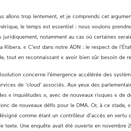
us allons trop lentement, et je comprends cet argume
érique, le temps est essentiel : nous voulons prendre
es juridiquement, notamment au cas où certaines serai
 Ribera. « C’est dans notre ADN : le respect de l’État 
ole, tout en reconnaissant « avoir bien sûr besoin de 
résolution concerne l’émergence accélérée des système
 services de 'cloud' associés. Aux yeux des parlementa
es « inquiétudes », avec de nouveaux risques « de 
onc de nouveaux défis pour le DMA. Or, à ce stade, «
 désigné comme étant un contrôleur d’accès en vertu d
de texte. Une enquête avait été ouverte en novembre 2