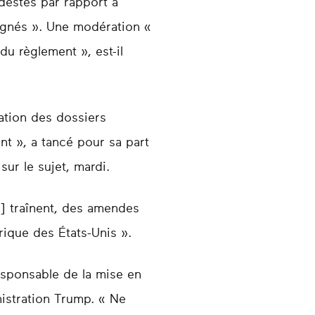
odestes par rapport à
ignés ». Une modération «
du règlement », est-il
sation des dossiers
nt », a tancé pour sa part
ur le sujet, mardi.
i] traînent, des amendes
rique des États-Unis ».
esponsable de la mise en
istration Trump. « Ne