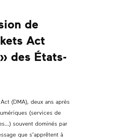
sion de
rkets Act
» des États-
 Act (DMA), deux ans après
 numériques (services de
lles…) souvent dominés par
message que s’apprêtent à