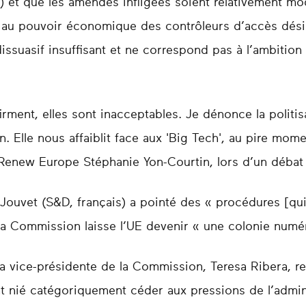
..) et que les amendes infligées soient relativement m
et au pouvoir économique des contrôleurs d’accès dés
dissuasif insuffisant et ne correspond pas à l’ambition 
irment, elles sont inacceptables. Je dénonce la politi
 Elle nous affaiblit face aux 'Big Tech', au pire mome
Renew Europe Stéphanie Yon-Courtin, lors d’un débat s
Jouvet (S&D, français) a pointé des « procédures [qu
 la Commission laisse l’UE devenir « une colonie numé
la vice-présidente de la Commission, Teresa Ribera, r
nié catégoriquement céder aux pressions de l’admin